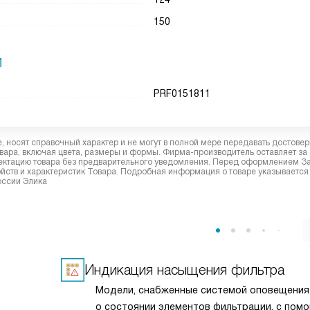
150
И
PRF0151811
 носят справочный характер и не могут в полной мере передавать достове
вара, включая цвета, размеры и формы. Фирма-производитель оставляет за
лектацию товара без предварительного уведомления. Перед оформлением З
йств и характеристик Товара. Подробная информация о товаре указывается
оссии Элика
Индикация насыщения фильтра
Модели, снабженные системой оповещения
о состоянии элементов фильтрации, с пом