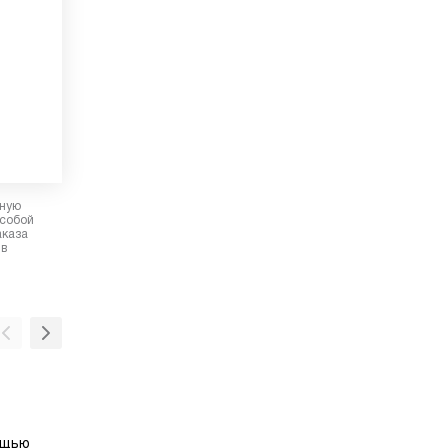
рную
 собой
аказа
 в
Класс энергоэффективности А
Высокий класс сбережения электроэнергии
ощью
в области вытяжных устройств домашнего