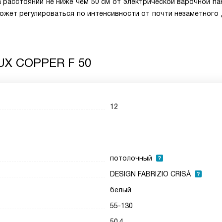
расстоянии не ниже чем 50 см от электрической варочной пан
может регулироваться по интенсивности от почти незаметного
UX COPPER F 50
12
потолочный
DESIGN FABRIZIO CRISÀ
белый
55-130
50.4