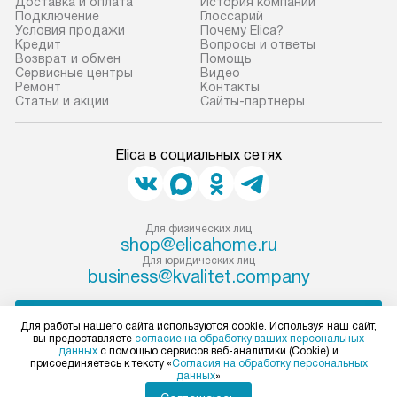
Доставка и оплата
История компании
Если необходимо переместить
Готовые коммун
Подключение
Глоссарий
Условия продажи
Почему Elica?
прибор до места установки,
предполагают, в
Кредит
Вопросы и ответы
пожалуйста, предварительно
от категории, на
Возврат и обмен
Помощь
Сервисные центры
Видео
уточните это с менеджером.
установленной р
Ремонт
Контакты
За данную услугу взимается
к воде, крана и 
Статьи и акции
Сайты-партнеры
дополнительная плата. Важно
слива. Стандарт
учитывать, что если размеры
включает в себя:
Elica в социальных сетях
прибора не позволяют ему пройти
транспортировоч
через дверной проем, сотрудники
разблокировку п
транспортной службы не могут
соединение отде
демонтировать дверцы, ручки или
монтаж техники 
Для физических лиц
shop@elicahome.ru
другие выступающие элементы, так
на место с пров
Для юридических лиц
как это может привести к отказу
подключение к 
business@kvalitet.company
в гарантийном ремонте в будущем.
коммуникациям, 
Перед заказом удостоверьтесь, что
и консультацию 
НАПИСАТЬ РУКОВОДСТВУ
Для работы нашего сайта используются cookie. Используя наш сайт,
сможете переместить прибор
В стандартную у
вы предоставляете
согласие на обработку ваших персональных
данных
с помощью сервисов веб-аналитики (Cookie) и
в нужное место, учитывая размеры
не включаются: 
Политика конфиденциальности
присоединяетесь к тексту «
Согласия на обработку персональных
данных
»
упаковки или без нее.
коммуникаций, 
Условия продажи