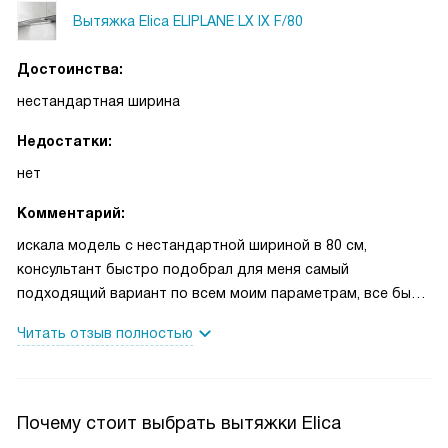
Вытяжка Elica ELIPLANE LX IX F/80
Достоинства:
нестандартная ширина
Недостатки:
нет
Комментарий:
искала модель с нестандартной шириной в 80 см,
консультант быстро подобрал для меня самый
подходящий вариант по всем моим параметрам, все было
очень вежливо и корректно. Большое спасибо за
Читать отзыв полностью
человечность и профессиональный подход к своему делу.
Вытяжка служит верой и правдой 2 месяца, надеюсь, что
не подведет и дальше.
Почему стоит выбрать вытяжки Elica