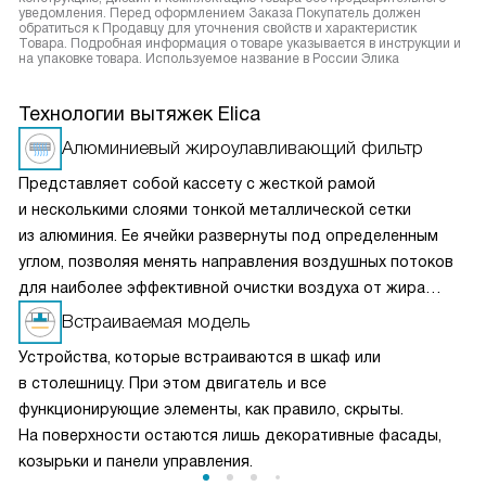
уведомления. Перед оформлением Заказа Покупатель должен
обратиться к Продавцу для уточнения свойств и характеристик
Товара. Подробная информация о товаре указывается в инструкции и
на упаковке товара. Используемое название в России Элика
Технологии вытяжек Elica
Алюминиевый жироулавливающий фильтр
Представляет собой кассету с жесткой рамой
и несколькими слоями тонкой металлической сетки
из алюминия. Ее ячейки развернуты под определенным
углом, позволяя менять направления воздушных потоков
для наиболее эффективной очистки воздуха от жира
и микрочастиц пищи. Чаще всего такие фильтры можно
Встраиваемая модель
мыть в посудомоечной машине, что облегчает уход
Устройства, которые встраиваются в шкаф или
за прибором.
в столешницу. При этом двигатель и все
функционирующие элементы, как правило, скрыты.
На поверхности остаются лишь декоративные фасады,
козырьки и панели управления.