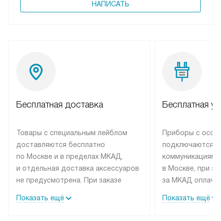
НАПИСАТЬ
Бесплатная доставка
Бесплатная ус
Товары с специальным лейблом
Приборы с особ
доставляются бесплатно
подключаются к
по Москве и в пределах МКАД,
коммуникациям 
и отдельная доставка аксессуаров
в Москве, при э
не предусмотрена. При заказе
за МКАД оплачив
бытовой техники от Elica,
Специалисты сер
Показать ещё
Показать ещё
рекомендуем обсудить
партнера заним
с менеджером удобное время
подключением б