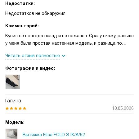
Недостатки:
Недостатков не обнаружил
Комментарий:
Купил её полгода назад и не пожалел. Сразу скажу, раньше
у меня была простая настенная модель, и разница по
комфорту ощутима — теперь кухня почти всегда свежая.
Читать отзыв полностью
Первую неделю готовил рыбу и боялся, что запах
задержится, но всё ушло быстро и без следа. На
Фотографии и видео:
семейных ужинах гости отмечали, что воздух легче и не
душно, а мне приятно слышать такие слова! Управление
простое, ничего сложного разбираться не пришлось.
Порадовала лёгкость ухода — иногда вынимаю фильтр и
Галина
промываю под струёй воды, всё быстро становится
10.05.2026
чистым. Особенно ценю тихую работу: теперь можно
разговаривать на кухне или слушать музыку во время
Модель:
готовки, и это не мешает общению. Встроенный дизайн
сделал пространство аккуратнее и спокойнее; техника
Вытяжка Elica FOLD S IX/A/52