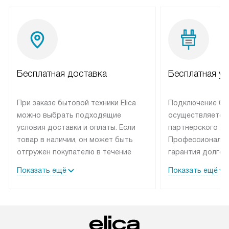
Бесплатная доставка
Бесплатная ус
При заказе бытовой техники Elica
Подключение быт
можно выбрать подходящие
осуществляется
условия доставки и оплаты. Если
партнерского се
товар в наличии, он может быть
Профессиональн
отгружен покупателю в течение
гарантия долгой
трех дней. Техника со специальным
эксплуатации те
Показать ещё
Показать ещё
лейблом доставляется бесплатно
техника со спец
по Москве. Выезд за МКАД
подключается б
оплачивается дополнительно.
мастера за МКА
Возможна доставка товаров по
дополнительную 
России.