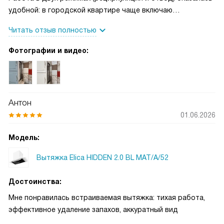
удобной: в городской квартире чаще включаю
рециркуляцию, и запахи пропадают быстро. Сенсор
Читать отзыв полностью
Airmatic реально экономит время: при жарке или тушении
он подхватывает пар и дым быстрее, чем я успеваю
Фотографии и видео:
сообразить, на какой скорости включить. Управление
электронное, кнопки понятные, интенсивный режим
спасает при сильном задымлении. Освещение
светодиодной STRIP LED лампой очень комфортное —
Антон
свет ровный, температуру оценил как близкую к
01.06.2026
нейтральной, готовить приятно. Жироулавливающий
алюминиевый фильтр моется в посудомойке без проблем,
Модель:
и индикатор насыщения подсказывает, когда нужно
почистить. Это избавляет от лишних догадок и
Вытяжка Elica HIDDEN 2.0 BL MAT/A/52
поддерживает работу на заявленной
производительности.
Достоинства:
Мне понравилась встраиваемая вытяжка: тихая работа,
эффективное удаление запахов, аккуратный вид