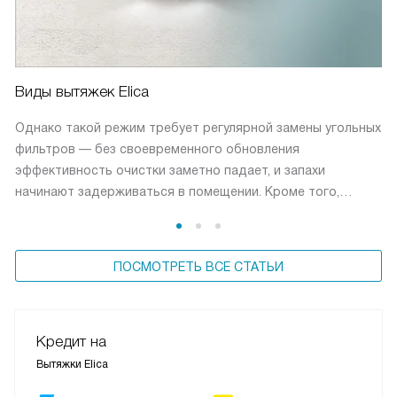
Виды вытяжек Elica
Однако такой режим требует регулярной замены угольных
фильтров — без своевременного обновления
эффективность очистки заметно падает, и запахи
начинают задерживаться в помещении. Кроме того,
не удаляется конденсат, который образуется при готовке,
особенно при приготовлении на пару или жарке. Из-за
этого в воздухе остается повышенная влажность, что
ПОСМОТРЕТЬ ВСЕ СТАТЬИ
может привести к образованию налета на мебели
и стенах, ускорить появление плесени и создать менее
комфортный микроклимат в кухне.
Кредит на
Вытяжки Elica