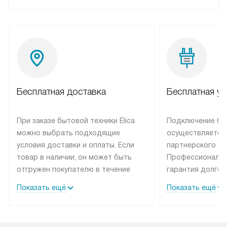
Бесплатная доставка
Бесплатная ус
При заказе бытовой техники Elica
Подключение быт
можно выбрать подходящие
осуществляется
условия доставки и оплаты. Если
партнерского се
товар в наличии, он может быть
Профессиональн
отгружен покупателю в течение
гарантия долгой
трех дней. Техника со специальным
эксплуатации те
Показать ещё
Показать ещё
лейблом доставляется бесплатно
техника со спец
по Москве. Выезд за МКАД
подключается б
оплачивается дополнительно.
мастера за МКА