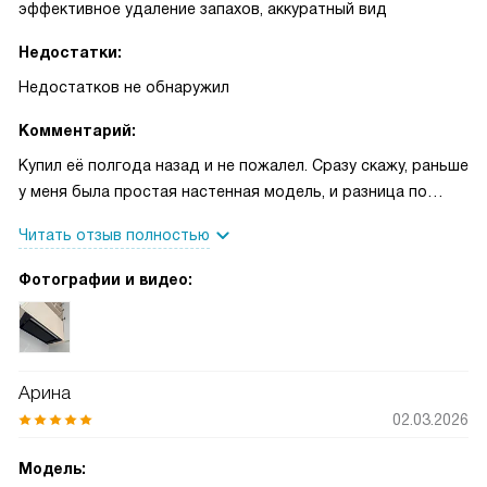
эффективное удаление запахов, аккуратный вид
Недостатки:
Недостатков не обнаружил
Комментарий:
Купил её полгода назад и не пожалел. Сразу скажу, раньше
у меня была простая настенная модель, и разница по
комфорту ощутима — теперь кухня почти всегда свежая.
Читать отзыв полностью
Первую неделю готовил рыбу и боялся, что запах
задержится, но всё ушло быстро и без следа. На
Фотографии и видео:
семейных ужинах гости отмечали, что воздух легче и не
душно, а мне приятно слышать такие слова! Управление
простое, ничего сложного разбираться не пришлось.
Порадовала лёгкость ухода — иногда вынимаю фильтр и
Арина
промываю под струёй воды, всё быстро становится
02.03.2026
чистым. Особенно ценю тихую работу: теперь можно
разговаривать на кухне или слушать музыку во время
Модель:
готовки, и это не мешает общению. Встроенный дизайн