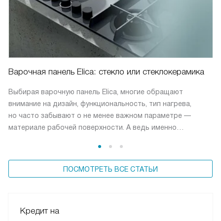
Варочная панель Elica: стекло или стеклокерамика
Выбирая варочную панель Elica, многие обращают
внимание на дизайн, функциональность, тип нагрева,
но часто забывают о не менее важном параметре —
материале рабочей поверхности. А ведь именно
он определяет, насколько долго прослужит панель,
будет ли она удобна в уходе, выдержит ли резкие
перепады температуры и сохранит ли внешний вид спустя
ПОСМОТРЕТЬ ВСЕ СТАТЬИ
годы. На первый взгляд стекло и стеклокерамика кажутся
одинаковыми: оба материала гладкие, монолитные
и эстетичные. Но за внешней схожестью скрываются два
совершенно разных технологических подхода.
Кредит на