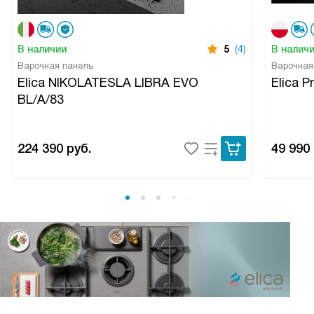
В наличии
5
(4)
В налич
Варочная панель
Варочная
Elica NIKOLATESLA LIBRA EVO
Elica P
BL/A/83
224 390
руб.
49 990