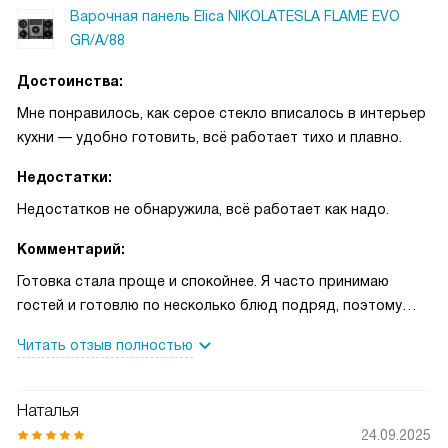
вентиляции наличие угольного фильтра в комплекте
Варочная панель Elica NIKOLATESLA FLAME EVO
оказалось большим плюсом. Как-то делала ужин для
GR/A/88
семьи — жарили рыбу и жаркое, а в комнате не было
стойкого запаха, гости похвалили. Конфорки дают ровное
Достоинства:
пламя, посуда нагревается равномерно, и я уверена в
Мне понравилось, как серое стекло вписалось в интерьер
стабильной работе при интенсивном использовании. Я
кухни — удобно готовить, всё работает тихо и плавно.
довольна покупкой.
Недостатки:
Недостатков не обнаружила, всё работает как надо.
Комментарий:
Готовка стала проще и спокойнее. Я часто принимаю
гостей и готовлю по несколько блюд подряд, поэтому
для меня важно, чтобы рабочая поверхность была
Читать отзыв полностью
одновременно стильной и практичной. Серое стекло
выглядит аккуратно, не бросается в глаза и легко
очищается после жарки. Встраиваемая вытяжка
Наталья
справляется с запахами: даже после жарки рыбы в
24.09.2025