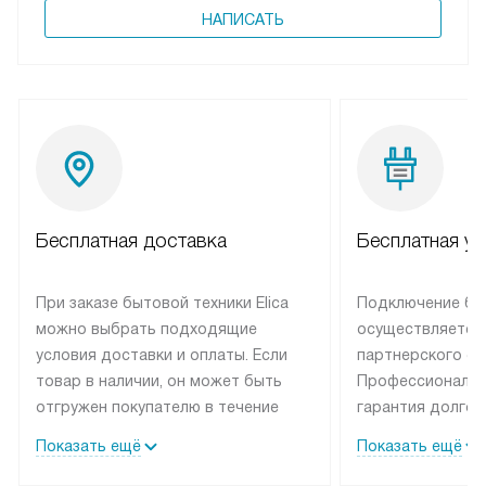
НАПИСАТЬ
Бесплатная доставка
Бесплатная ус
При заказе бытовой техники Elica
Подключение быт
можно выбрать подходящие
осуществляется
условия доставки и оплаты. Если
партнерского се
товар в наличии, он может быть
Профессиональн
отгружен покупателю в течение
гарантия долгой
трех дней. Техника со специальным
эксплуатации те
Показать ещё
Показать ещё
лейблом доставляется бесплатно
техника со спец
по Москве. Выезд за МКАД
подключается б