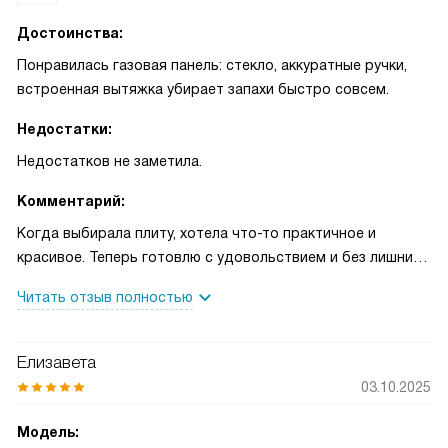
Достоинства:
Понравилась газовая панель: стекло, аккуратные ручки,
встроенная вытяжка убирает запахи быстро совсем.
Недостатки:
Недостатков не заметила.
Комментарий:
Когда выбирала плиту, хотела что-то практичное и
красивое. Теперь готовлю с удовольствием и без лишних
забот. Стеклянная поверхность действительно легко
Читать отзыв полностью
очищается — быстро протерла, и всё как новое.
Механические поворотные переключатели понятные и
удобные, готовить с ними просто, не приходится гадать с
Елизавета
регулировкой огня. Встроенная вытяжка приятно удивила:
03.10.2025
в режиме рециркуляции запахи уходят быстро, и воздух в
кухне остаётся свежим. Для квартиры без вытяжки по
Модель: